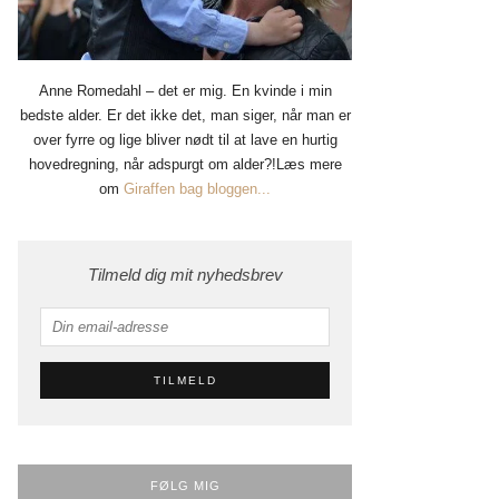
Anne Romedahl – det er mig. En kvinde i min
bedste alder. Er det ikke det, man siger, når man er
over fyrre og lige bliver nødt til at lave en hurtig
hovedregning, når adspurgt om alder?!Læs mere
om
Giraffen bag bloggen...
Tilmeld dig mit nyhedsbrev
FØLG MIG