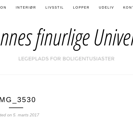
ION
INTERIØR
LIVSSTIL
LOPPER
UDELIV
KON
IMG_3530
ted on
5. marts 2017