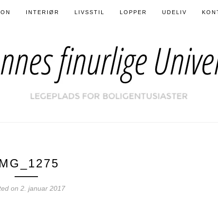
ION
INTERIØR
LIVSSTIL
LOPPER
UDELIV
KON
IMG_1275
ted on
2. januar 2017