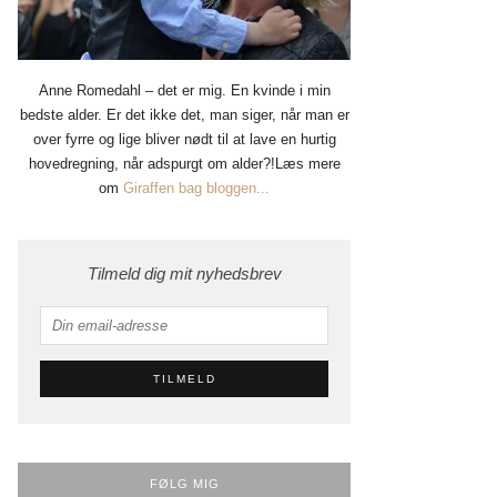
Anne Romedahl – det er mig. En kvinde i min
bedste alder. Er det ikke det, man siger, når man er
over fyrre og lige bliver nødt til at lave en hurtig
hovedregning, når adspurgt om alder?!Læs mere
om
Giraffen bag bloggen...
Tilmeld dig mit nyhedsbrev
FØLG MIG