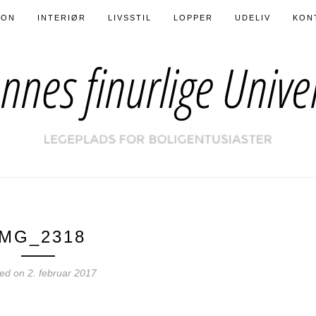
ION
INTERIØR
LIVSSTIL
LOPPER
UDELIV
KON
IMG_2318
ted on
2. februar 2017