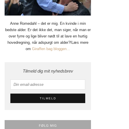
Anne Romedahl – det er mig. En kvinde i min
bedste alder. Er det ikke det, man siger, når man er
over fyrre og lige bliver nødt til at lave en hurtig
hovedregning, når adspurgt om alder?!Læs mere
om
Giraffen bag bloggen...
Tilmeld dig mit nyhedsbrev
FØLG MIG