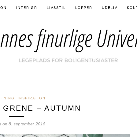
ION
INTERIØR
LIVSSTIL
LOPPER
UDELIV
KON
ETNING
INSPIRATION
 GRENE – AUTUMN
d on
8. september 2016