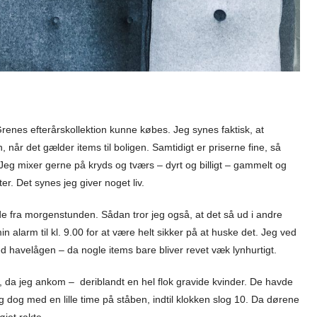
renes efterårskollektion kunne købes. Jeg synes faktisk, at
 når det gælder items til boligen. Samtidigt er priserne fine, så
 Jeg mixer gerne på kryds og tværs – dyrt og billigt – gammelt og
ter. Det synes jeg giver noget liv.
erede fra morgenstunden. Sådan tror jeg også, at det så ud i andre
 alarm til kl. 9.00 for at være helt sikker på at huske det. Jeg ved
ed havelågen – da nogle items bare bliver revet væk lynhurtigt.
n, da jeg ankom – deriblandt en hel flok gravide kvinder. De havde
 dog med en lille time på ståben, indtil klokken slog 10. Da dørene