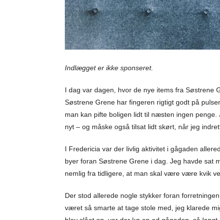
Indlægget er ikke sponseret.
I dag var dagen, hvor de nye items fra Søstrene G
Søstrene Grene har fingeren rigtigt godt på pulsen,
man kan pifte boligen lidt til næsten ingen penge.
nyt – og måske også tilsat lidt skørt, når jeg indret
I Fredericia var der livlig aktivitet i gågaden all
byer foran Søstrene Grene i dag. Jeg havde sat min
nemlig fra tidligere, at man skal være være kvik v
Der stod allerede nogle stykker foran forretninge
været så smarte at tage stole med, jeg klarede mig