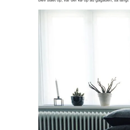
blev slået op, var der kø op ad gågaden, så langt 