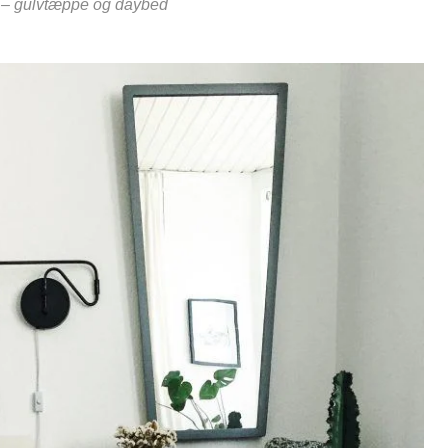
p – gulvtæppe og daybed