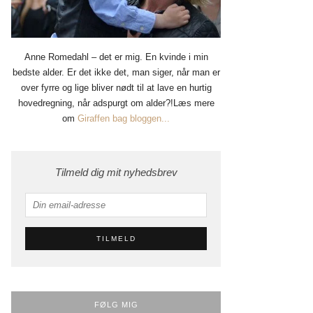
Anne Romedahl – det er mig. En kvinde i min
bedste alder. Er det ikke det, man siger, når man er
over fyrre og lige bliver nødt til at lave en hurtig
hovedregning, når adspurgt om alder?!Læs mere
om
Giraffen bag bloggen...
Tilmeld dig mit nyhedsbrev
FØLG MIG