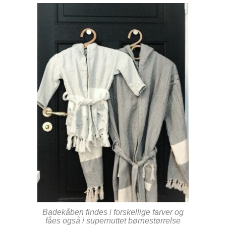
Badekåben findes i forskellige farver og
fåes også i supernuttet børnestørrelse