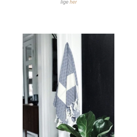
lige
her