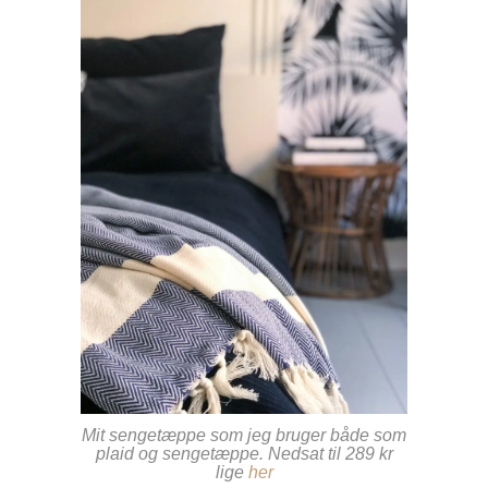
Mit sengetæppe som jeg bruger både som
plaid og sengetæppe. Nedsat til 289 kr
lige
her