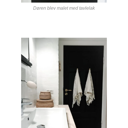
Døren blev malet med tavlelak