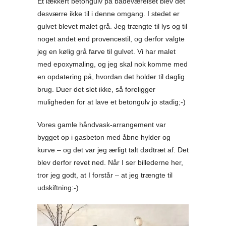
Et lækkert betongulv på badeværelset blev det
desværre ikke til i denne omgang. I stedet er
gulvet blevet malet grå. Jeg trængte til lys og til
noget andet end provencestil, og derfor valgte
jeg en kølig grå farve til gulvet. Vi har malet
med epoxymaling, og jeg skal nok komme med
en opdatering på, hvordan det holder til daglig
brug. Duer det slet ikke, så foreligger
muligheden for at lave et betongulv jo stadig;-)
Vores gamle håndvask-arrangement var
bygget op i gasbeton med åbne hylder og
kurve – og det var jeg ærligt talt dødtræt af. Det
blev derfor revet ned. Når I ser billederne her,
tror jeg godt, at I forstår – at jeg trængte til
udskiftning:-)